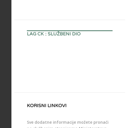
Struktura
i tijela
LAG CK :: SLUŽBENI DIO
Članovi
LAG-a
LEADER
Misija &
Što je
& LAG
Vizija
LAG &
LAG CK
KORISNI LINKOVI
Sve dodatne informacije možete pronaći