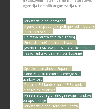
na službenim stranicama Ministarstava,
Agencija i ostalih organizacija RH:
Ministarstvo poljoprivrede
Agencija za plaćanja u poljoprivredi, ribarstvu
i ruralnom razvoju
Hrvatska mreža za ruralni razvoj
Europska mreža za ruralni razvoj
JAVNA USTANOVA RERA S.D. za koordinaciju
i razvoj Splitsko-dalmatinske županije
Splitsko-dalmatinska županija
Fond za zaštitu okoliša i energetsku
učinkovitost
Portali o EU fondovima:
"EU projekti"
"Strukturni fondovi"
Ministarstvo regionalnog razvoja i fondova
europske unije
Ministarstvo poduzetništva i obrta