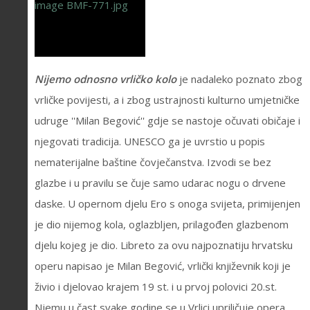
Nijemo odnosno vrličko kolo
je nadaleko poznato zbog
vrličke povijesti, a i zbog ustrajnosti kulturno umjetničke
udruge ''Milan Begović'' gdje se nastoje očuvati običaje i
njegovati tradicija. UNESCO ga je uvrstio u popis
nematerijalne baštine čovječanstva. Izvodi se bez
glazbe i u pravilu se čuje samo udarac nogu o drvene
daske. U opernom djelu Ero s onoga svijeta, primijenjen
je dio nijemog kola, oglazbljen, prilagođen glazbenom
djelu kojeg je dio. Libreto za ovu najpoznatiju hrvatsku
operu napisao je Milan Begović, vrlički književnik koji je
živio i djelovao krajem 19 st. i u prvoj polovici 20.st.
Njemu u čast svake godine se u Vrlici upriličuje opera