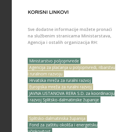
KORISNI LINKOVI
Sve dodatne informacije možete pronaći
na službenim stranicama Ministarstava,
Agencija i ostalih organizacija RH:
Ministarstvo poljoprivrede
Agencija za plaćanja u poljoprivredi, ribarstvu
i ruralnom razvoju
Hrvatska mreža za ruralni razvoj
Europska mreža za ruralni razvoj
JAVNA USTANOVA RERA S.D. za koordinaciju
i razvoj Splitsko-dalmatinske županije
Splitsko-dalmatinska županija
Fond za zaštitu okoliša i energetsku
učinkovitost