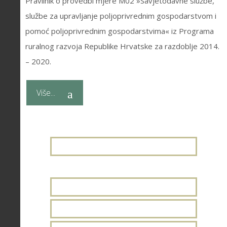
Pravilnik o provedbi mjere M02 »Savjetodavne službe,
službe za upravljanje poljoprivrednim gospodarstvom i
pomoć poljoprivrednim gospodarstvima« iz Programa
ruralnog razvoja Republike Hrvatske za razdoblje 2014.
– 2020.
Više...