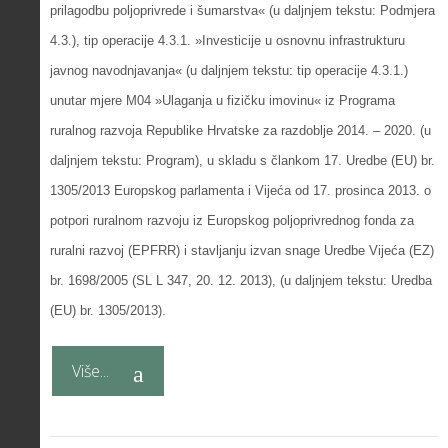
prilagodbu poljoprivrede i šumarstva« (u daljnjem tekstu: Podmjera
4.3.), tip operacije 4.3.1. »Investicije u osnovnu infrastrukturu
javnog navodnjavanja« (u daljnjem tekstu: tip operacije 4.3.1.)
unutar mjere M04 »Ulaganja u fizičku imovinu« iz Programa
ruralnog razvoja Republike Hrvatske za razdoblje 2014. – 2020. (u
daljnjem tekstu: Program), u skladu s člankom 17. Uredbe (EU) br.
1305/2013 Europskog parlamenta i Vijeća od 17. prosinca 2013. o
potpori ruralnom razvoju iz Europskog poljoprivrednog fonda za
ruralni razvoj (EPFRR) i stavljanju izvan snage Uredbe Vijeća (EZ)
br. 1698/2005 (SL L 347, 20. 12. 2013), (u daljnjem tekstu: Uredba
(EU) br. 1305/2013).
Više...