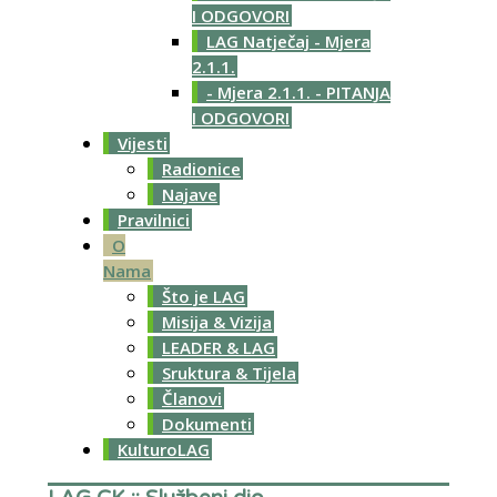
I ODGOVORI
LAG Natječaj - Mjera
2.1.1.
- Mjera 2.1.1. - PITANJA
I ODGOVORI
Vijesti
Radionice
Najave
Pravilnici
O
Nama
Što je LAG
Misija & Vizija
LEADER & LAG
Sruktura & Tijela
Članovi
Dokumenti
KulturoLAG