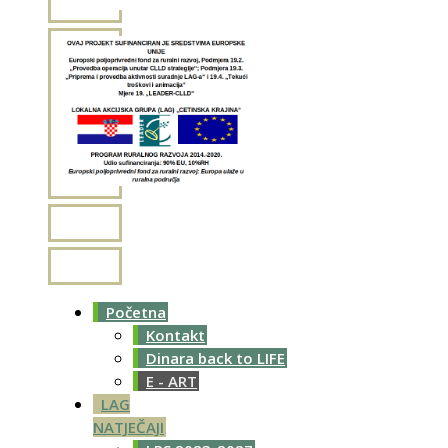
Početna
Kontakt
Dinara back to LIFE
E - ART
LAG
NATJEČAJI