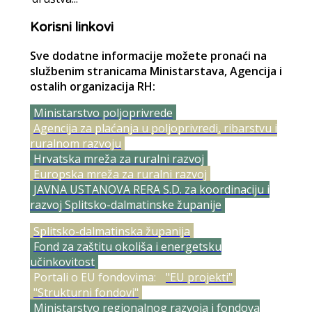
Korisni linkovi
Sve dodatne informacije možete pronaći na
službenim stranicama Ministarstava, Agencija i
ostalih organizacija RH:
Ministarstvo poljoprivrede
Agencija za plaćanja u poljoprivredi, ribarstvu i
ruralnom razvoju
Hrvatska mreža za ruralni razvoj
Europska mreža za ruralni razvoj
JAVNA USTANOVA RERA S.D. za koordinaciju i
razvoj Splitsko-dalmatinske županije
Splitsko-dalmatinska županija
Fond za zaštitu okoliša i energetsku
učinkovitost
Portali o EU fondovima:
"EU projekti"
"Strukturni fondovi"
Ministarstvo regionalnog razvoja i fondova