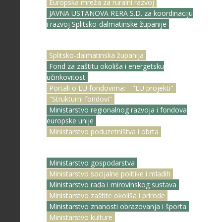
Europska mreža za ruralni razvoj
JAVNA USTANOVA RERA S.D. za koordinaciju
i razvoj Splitsko-dalmatinske županije
Splitsko-dalmatinska županija
Fond za zaštitu okoliša i energetsku
učinkovitost
Portali o EU fondovima:
"EU projekti"
"Strukturni fondovi"
Ministarstvo regionalnog razvoja i fondova
europske unije
Ministarstvo poduzetništva i obrta
Ministarstvo gospodarstva
Ministarstvo socijalne politike i mladih
Ministarstvo rada i mirovinskog sustava
Ministarstvo zaštite okoliša i prirode
Ministarstvo znanosti obrazovanja i športa
Ministarstvo kulture